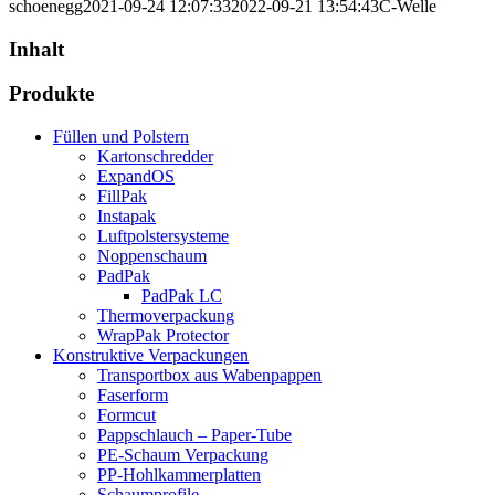
schoenegg
2021-09-24 12:07:33
2022-09-21 13:54:43
C-Welle
Inhalt
Produkte
Füllen und Polstern
Kartonschredder
ExpandOS
FillPak
Instapak
Luftpolstersysteme
Noppenschaum
PadPak
PadPak LC
Thermoverpackung
WrapPak Protector
Konstruktive Verpackungen
Transportbox aus Wabenpappen
Faserform
Formcut
Pappschlauch – Paper-Tube
PE-Schaum Verpackung
PP-Hohlkammerplatten
Schaumprofile