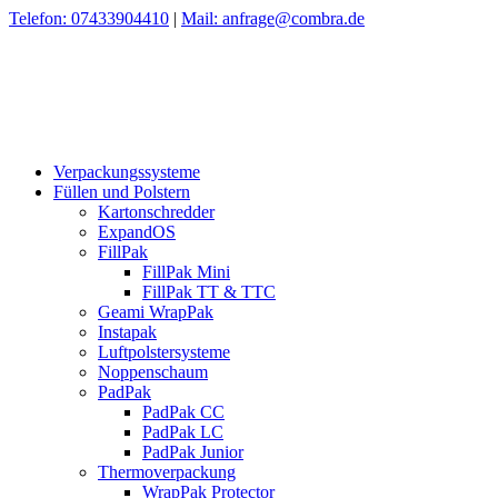
Telefon: 07433904410
|
Mail: anfrage@combra.de
Verpackungssysteme
Füllen und Polstern
Kartonschredder
ExpandOS
FillPak
FillPak Mini
FillPak TT & TTC
Geami WrapPak
Instapak
Luftpolstersysteme
Noppenschaum
PadPak
PadPak CC
PadPak LC
PadPak Junior
Thermoverpackung
WrapPak Protector