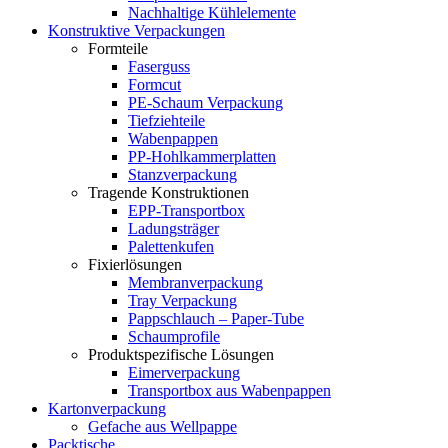
Nachhaltige Kühlelemente
Konstruktive Verpackungen
Formteile
Faserguss
Formcut
PE-Schaum Verpackung
Tiefziehteile
Wabenpappen
PP-Hohlkammerplatten
Stanzverpackung
Tragende Konstruktionen
EPP-Transportbox
Ladungsträger
Palettenkufen
Fixierlösungen
Membranverpackung
Tray Verpackung
Pappschlauch – Paper-Tube
Schaumprofile
Produktspezifische Lösungen
Eimerverpackung
Transportbox aus Wabenpappen
Kartonverpackung
Gefache aus Wellpappe
Packtische