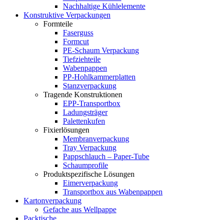
Nachhaltige Kühlelemente
Konstruktive Verpackungen
Formteile
Faserguss
Formcut
PE-Schaum Verpackung
Tiefziehteile
Wabenpappen
PP-Hohlkammerplatten
Stanzverpackung
Tragende Konstruktionen
EPP-Transportbox
Ladungsträger
Palettenkufen
Fixierlösungen
Membranverpackung
Tray Verpackung
Pappschlauch – Paper-Tube
Schaumprofile
Produktspezifische Lösungen
Eimerverpackung
Transportbox aus Wabenpappen
Kartonverpackung
Gefache aus Wellpappe
Packtische