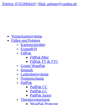
Telefon: 07433904410
|
Mail: anfrage@combra.de
Verpackungssysteme
Füllen und Polstern
Kartonschredder
ExpandOS
FillPak
FillPak Mini
FillPak TT & TTC
Geami WrapPak
Instapak
Luftpolstersysteme
Noppenschaum
PadPak
PadPak CC
PadPak LC
PadPak Junior
Thermoverpackung
WrapPak Protector