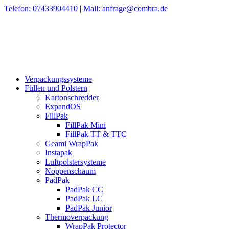
Telefon: 07433904410
|
Mail: anfrage@combra.de
Verpackungssysteme
Füllen und Polstern
Kartonschredder
ExpandOS
FillPak
FillPak Mini
FillPak TT & TTC
Geami WrapPak
Instapak
Luftpolstersysteme
Noppenschaum
PadPak
PadPak CC
PadPak LC
PadPak Junior
Thermoverpackung
WrapPak Protector