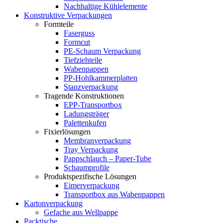
Nachhaltige Kühlelemente
Konstruktive Verpackungen
Formteile
Faserguss
Formcut
PE-Schaum Verpackung
Tiefziehteile
Wabenpappen
PP-Hohlkammerplatten
Stanzverpackung
Tragende Konstruktionen
EPP-Transportbox
Ladungsträger
Palettenkufen
Fixierlösungen
Membranverpackung
Tray Verpackung
Pappschlauch – Paper-Tube
Schaumprofile
Produktspezifische Lösungen
Eimerverpackung
Transportbox aus Wabenpappen
Kartonverpackung
Gefache aus Wellpappe
Packtische